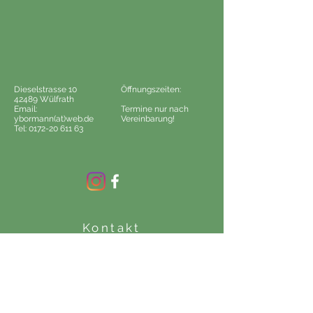
Dieselstrasse 10
Öffnungszeiten:
42489 Wülfrath
Email:
Termine nur nach
ybormann(at)web.de
Vereinbarung!
Tel:
0172-20 611 63
Kontakt